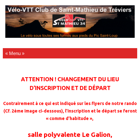
Passer au contenu
ATTENTION ! CHANGEMENT DU LIEU
D’INSCRIPTION ET DE DÉPART
Contrairement à ce qui est indiqué sur les flyers de notre rando
(Cf. 2ème image ci-dessous),
l’inscription et le départ se feront
« comme d’habitude »,
salle polyvalente Le Galion,