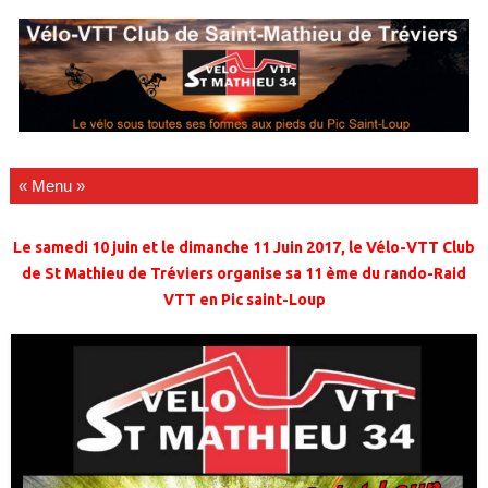
Passer au contenu
Le samedi 10 juin et le dimanche 11 Juin 2017, le Vélo-VTT Club
de St Mathieu de Tréviers
organise sa 11 ème du rando-Raid
VTT en Pic saint-Loup