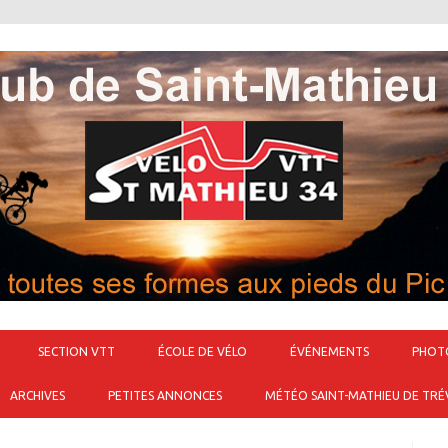
Passer au contenu
SECTION VTT
ÉCOLE DE VÉLO
ÉVÉNEMENTS
PHOT
ARCHIVES
PETITES ANNONCES
MÉTÉO SAINT-MATHIEU DE TRÉ