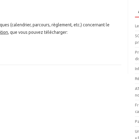
ques (calendrier, parcours, règlement, etc.) concernant le
Le
tion
, que vous pouvez télécharger:
SO
pr
Pr
di
In
Ré
AT
n
Fr
ca
Pa
Un
« 