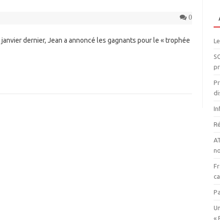
0
6 janvier dernier, Jean a annoncé les gagnants pour le « trophée
Le
SO
pr
Pr
di
In
Ré
AT
n
Fr
ca
Pa
Un
« 