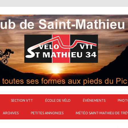
Passer au contenu
SECTION VTT
ÉCOLE DE VÉLO
ÉVÉNEMENTS
PHOT
ARCHIVES
PETITES ANNONCES
MÉTÉO SAINT-MATHIEU DE TRÉ